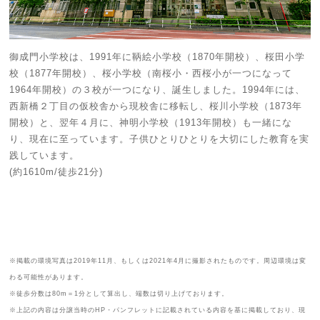
御成門小学校は、1991年に鞆絵小学校（1870年開校）、桜田小学
校（1877年開校）、桜小学校（南桜小・西桜小が一つになって
1964年開校）の３校が一つになり、誕生しました。1994年には、
西新橋２丁目の仮校舎から現校舎に移転し、桜川小学校（1873年
開校）と、翌年４月に、神明小学校（1913年開校）も一緒にな
り、現在に至っています。子供ひとりひとりを大切にした教育を実
践しています。
(約1610m/徒歩21分)
※掲載の環境写真は2019年11月、もしくは2021年4月に撮影されたものです。周辺環境は変
わる可能性があります。
※徒歩分数は80m＝1分として算出し、端数は切り上げております。
※上記の内容は分譲当時のHP・パンフレットに記載されている内容を基に掲載しており、現