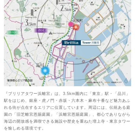
『ブリリアタワー浜離宮』は、3.5km圏内に「東京」駅・「品川」
駅をはじめ、銀座・虎ノ門・赤坂・六本木・麻布十番など魅力あふ
れる街が点在するエリアに位置しています。周辺には、伝統ある庭
園の「旧芝離宮恩賜庭園」「浜離宮恩賜庭園」、都心でありながら
海辺の開放感を満喫できる施設や歴史を重ねた増上寺・東京タワー
を愉しめる環境です。