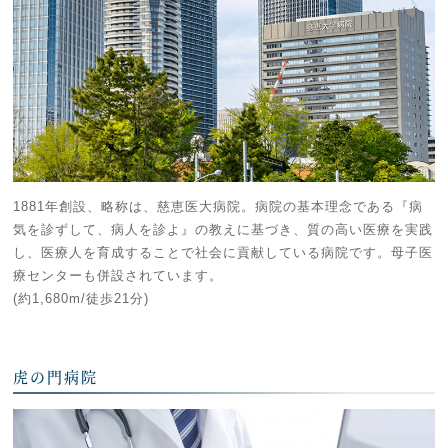
1881年創設、略称は、慈恵医大病院。病院の基本理念である『病
気を診ずして、病人を診よ』の教えに基づき、質の高い医療を実践
し、医療人を育成することで社会に貢献している病院です。母子医
療センターも併設されています。
(約1,680m/徒歩21分)
虎の門病院