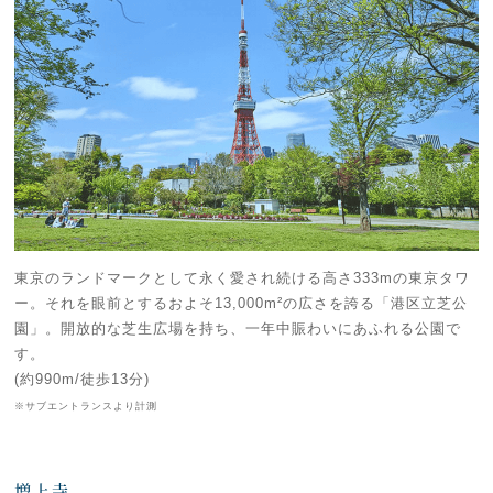
東京のランドマークとして永く愛され続ける高さ333mの東京タワ
ー。それを眼前とするおよそ13,000m²の広さを誇る「港区立芝公
園」。開放的な芝生広場を持ち、一年中賑わいにあふれる公園で
す。
(約990m/徒歩13分)
※サブエントランスより計測
増上寺