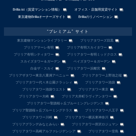
Brillia ist（賃貸マンション情報）
オフィス・店舗用賃貸サイト
東京建物Brilliaオーナーズサイト
Brilliaのリノベーション
“プレミアム” サイト
東京建物マンションライブラリー
ブリリアタワーズ目黒
ブリリアマーレ有明
ブリリア有明スカイタワー
ブリリア有明シティタワー
ブリリアタワー有明ミッドクロス
スカイズタワー＆ガーデン
ベイズタワー＆ガーデン
白金ザ・スカイ
ブリリアタワー浜離宮
ブリリアザタワー東京八重洲アベニュー
ブリリアタワー上野池之端
ブリリアタワー代々木公園クラッシィ
ブリリアタワー池袋
ブリリアタワー池袋ウエスト
ブリリアタワー東京
ブリリアタワー大崎
ブリリア大井町ラヴィアンタワー
ブリリアタワー聖蹟桜ヶ丘ブルーミングレジデンス
ブリリア聖蹟桜ヶ丘ブルーミングテラス
ブリリアタワー八王子
ブリリアタワー川崎
ブリリアタワー横浜東神奈川
ブリリアグランデみなとみらい
ブリリアタワー所沢ロジュマン
ブリリアタワー高崎アルファレジデンシア
ブリリアタワー堂島