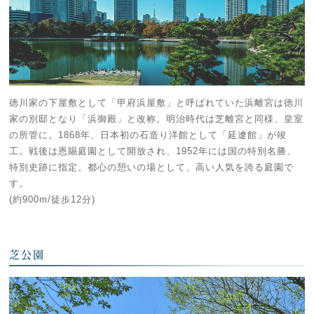
徳川家の下屋敷として「甲府浜屋敷」と呼ばれていた浜離宮は徳川
家の別邸となり「浜御殿」と改称。明治時代は芝離宮と同様、皇室
の所管に。1868年、日本初の石造り洋館として「延遼館」が竣
工。戦後は恩賜庭園として開放され、1952年には国の特別名勝、
特別史跡に指定。都心の憩いの場として、高い人気を誇る庭園で
す。
(約900m/徒歩12分)
芝公園