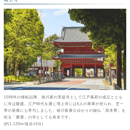
1598年の移転以降、徳川家の菩提寺として江戸幕府の成立ととも
に寺は隆盛。江戸時代を通じ増上寺には6人の将軍が祀られ、芝一
帯の発展にも寄与しました。徳川家康公ゆかりの秘仏「黒本尊」を
祀る「勝運」の寺としても有名です。
(約1,120m/徒歩14分)