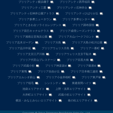
ブリリアシティ横浜磯子
ブリリアシティ西早稲田
ブリリアシティ三鷹
ブリリアシティ石神井台
ブリリアシティ石神井公園アトラス
ブリリアシティひばりが丘
ブリリア多摩ニュータウン
ブリリア多摩センター
ブリリアときわ台ソライエレジデンス
ブリリア調布国領
ブリリア辰巳キャナルテラス
ブリリア成増シーズンテラス
ブリリア湘南辻堂海浜公園
ブリリア大山パークフロント
ブリリア志木ガーデン
ブリリア大島
ブリリア大島小松川公園
ブリリア品川中延
ブリリアウェリス月島
ブリリア一番町
ブリリア文京江戸川橋
ブリリアウェリス文京千駄木
ブリリア代官山プレステージ
ブリリア目黒大橋
ブリリア武蔵小杉
ブリリア神楽坂id
ブリリア銀座id
ブリリア巣鴨
ブリリア自由が丘
ブリリア日本橋三越前
ブリリアエルシオ萩山
ブリリア小金井桜町
ブリリア東戸塚
ブリリア稲毛
シントシティ
東建座間ハイツ
池袋エリアサイト
上野・浅草エリアサイト
大井町エリアサイト
武蔵小杉エリアサイト
横浜・みなとみらいエリアサイト
奏の杜エリアサイト
Copyright © Tokyo Tatemono Real Estate Sales Co., Ltd.