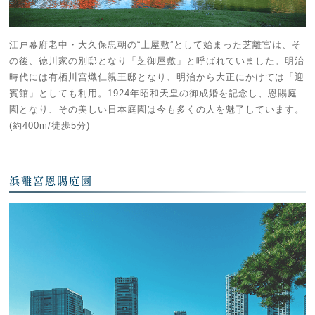
江戸幕府老中・大久保忠朝の“上屋敷”として始まった芝離宮は、そ
の後、徳川家の別邸となり「芝御屋敷」と呼ばれていました。明治
時代には有栖川宮熾仁親王邸となり、明治から大正にかけては「迎
賓館」としても利用。1924年昭和天皇の御成婚を記念し、恩賜庭
園となり、その美しい日本庭園は今も多くの人を魅了しています。
(約400m/徒歩5分)
浜離宮恩賜庭園